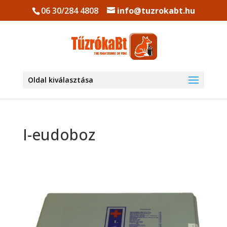
06 30/284 4808
info@tuzrokabt.hu
Oldal kiválasztása
I-eudoboz