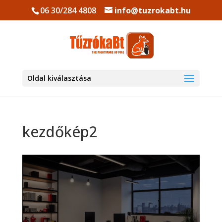
06 30/284 4808
info@tuzrokabt.hu
Oldal kiválasztása
kezdőkép2