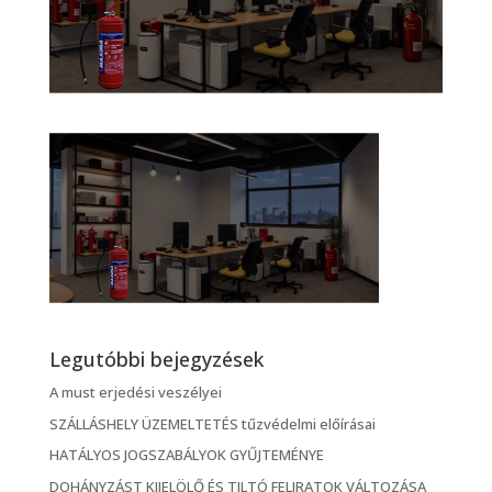
Legutóbbi bejegyzések
A must erjedési veszélyei
SZÁLLÁSHELY ÜZEMELTETÉS tűzvédelmi előírásai
HATÁLYOS JOGSZABÁLYOK GYŰJTEMÉNYE
DOHÁNYZÁST KIJELÖLŐ ÉS TILTÓ FELIRATOK VÁLTOZÁSA