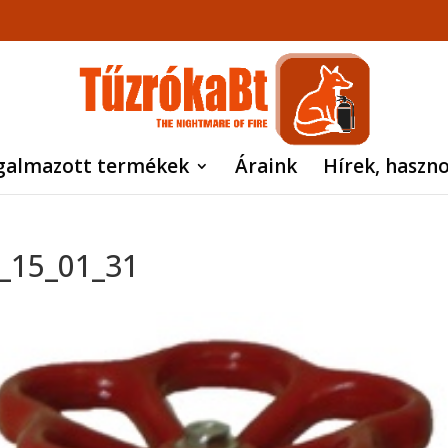
galmazott termékek
Áraink
Hírek, haszn
_15_01_31