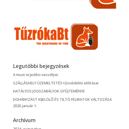
Legutóbbi bejegyzések
A must erjedési veszélyei
SZÁLLÁSHELY ÜZEMELTETÉS tűzvédelmi előírásai
HATÁLYOS JOGSZABÁLYOK GYŰJTEMÉNYE
DOHÁNYZÁST KIJELÖLŐ ÉS TILTÓ FELIRATOK VÁLTOZÁSA
2020 január 1.
Archívum
2024. augusztus